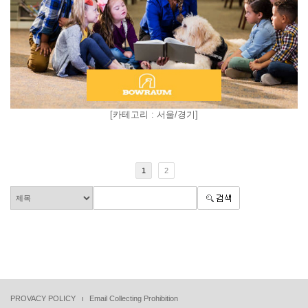
[
카테고리 : 서울/경기
]
1
2
PROVACY POLICY
Email Collecting Prohibition