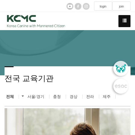
login
join
전국 교육기관
전체
서울/경기
충청
경상
전라
제주