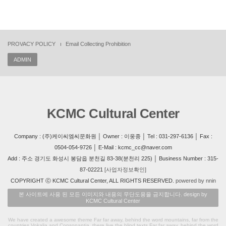
PROVACY POLICY
Email Collecting Prohibition
ADMIN
KCMC Cultural Center
Company : (주)케이씨엠씨문화원 │ Owner : 이웅종 │ Tel : 031-297-6136 │ Fax :
0504-054-9726 │ E-Mail : kcmc_cc@naver.com
Add : 주소 경기도 화성시 봉담읍 분천길 83-38(분천리 225) │ Business Number : 315-
87-02221
[사업자정보확인]
COPYRIGHT ⓒ KCMC Cultural Center, ALL RIGHTS RESERVED.
powered by nnin
본 사이트에 사용 된 모든 이미지와 내용의 무단도용을 금지합니다. design by
KCMC Cultural Center
We have created a awesome theme Far far away, behind the word mountains, far from the
countries Vokalia and Consonantia, there live the blind texts.Far far away, behind the word