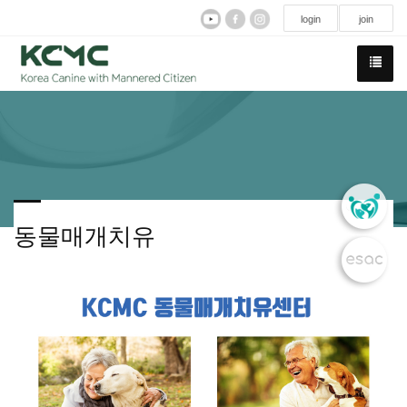
login
join
동물매개치유